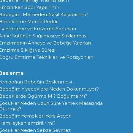
Bebekler Mamayı Nasıl Bırakır?
Emzirirken Spor Yapılır mı?
Bebeğimi Memeden Nasıl Kesebilirim?
Bebeklerde Meme Reddi
İlk Emzirme ve Emzirme Sorunları
Anne Sütünün Sağılması ve Saklanması
Emzirmenin Anneye ve Bebeğe Yararları
Emzirme Sıklığı ve Süresi
Doğru Emzirme Teknikleri ve Pozisyonları
Beslenme
Yenidoğan Bebeğin Beslenmesi
Bebeğim Yiyeceklere Neden Dokunmuyor?
Bebeklerde Öğürme Mi? Boğulma Mı?
Çocuklar Neden Uzun Süre Yemek Masasında
Oturmaz?
Bebeğim Yemekleri Yere Atıyor!
Hamileyken emzirilir mi?
Çocuklar Neden Sebze Sevmez