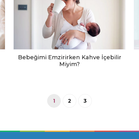
Bebeğimi Emzirirken Kahve İçebilir
Miyim?
1
2
3