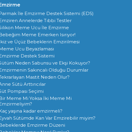
Emzirme
Parmak İle Emzirme Destek Sistemi (EDS)
Emziren Annelerde Tıbbi Testler
Silikon Meme Ucu İle Emzirme
Bebeğim Meme Emerken Isırıyor!
İkiz ve Üçüz Bebeklerin Emzirilmesi
Meme Ucu Beyazlaması
Emzirme Destek Sistemi
Sütüm Neden Sabunsu ve Ekşi Kokuyor?
Emzirmenin Sakıncalı Olduğu Durumlar
Tekrarlayan Mastit Neden Olur?
Anne Sütü Arttırıcılar
Süt Pompası Seçimi
Bir Meme Mi Yoksa İki Meme Mi
Emzirmeliyim?
Kaç yaşına kadar emzirmeli?
Eyvah Sütümde Kan Var Emzirebilir miyim?
Bebeklerde Emzirme Düzeni