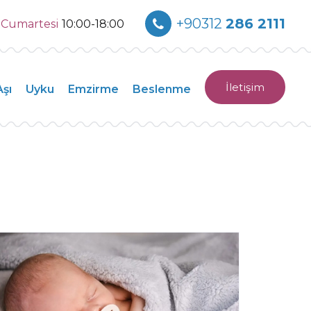
+90312
286 2111
0
Cumartesi
10:00-18:00
İletişim
Aşı
Uyku
Emzirme
Beslenme