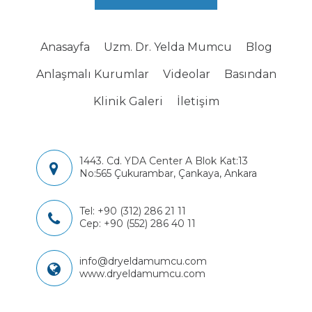
Anasayfa
Uzm. Dr. Yelda Mumcu
Blog
Anlaşmalı Kurumlar
Videolar
Basından
Klinik Galeri
İletişim
1443. Cd. YDA Center A Blok Kat:13
No:565 Çukurambar, Çankaya, Ankara
Tel:
+90 (312) 286 21 11
Cep:
+90 (552) 286 40 11
info@dryeldamumcu.com
www.dryeldamumcu.com