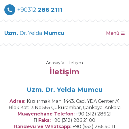
+90312
286 2111
Uzm.
Dr. Yelda
Mumcu
Menü
Anasayfa
İletişim
İletişim
Uzm. Dr. Yelda Mumcu
Adres:
Kızılırmak Mah. 1443. Cad. YDA Center A1
Blok Kat:13 No:565 Çukurambar, Çankaya, Ankara
Muayenehane Telefon:
+90 (312) 286 21
11
Faks:
+90 (312) 286 21 00
Randevu ve Whatsapp:
+90 (552) 286 40 11