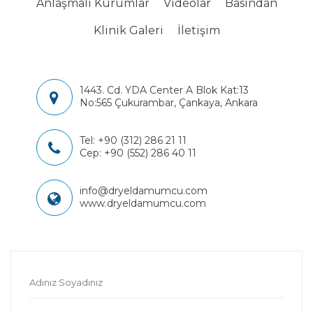
Anlaşmalı Kurumlar
Videolar
Basından
Klinik Galeri
İletişim
1443. Cd. YDA Center A Blok Kat:13
No:565 Çukurambar, Çankaya, Ankara
Tel:
+90 (312) 286 21 11
Cep:
+90 (552) 286 40 11
info@dryeldamumcu.com
www.dryeldamumcu.com
Adınız Soyadınız