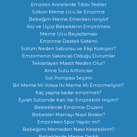
Emziren Annelerde Tıbbi Testler
Silikon Meme Ucu İle Emzirme
Bebeğim Meme Emerken Isırıyor!
İkiz ve Üçüz Bebeklerin Emzirilmesi
Meme Ucu Beyazlaması
Emzirme Destek Sistemi
Sütüm Neden Sabunsu ve Ekşi Kokuyor?
Emzirmenin Sakıncalı Olduğu Durumlar
Tekrarlayan Mastit Neden Olur?
Anne Sütü Arttırıcılar
Süt Pompası Seçimi
Bir Meme Mi Yoksa İki Meme Mi Emzirmeliyim?
Kaç yaşına kadar emzirmeli?
Eyvah Sütümde Kan Var Emzirebilir miyim?
Bebeklerde Emzirme Düzeni
Bebekler Mamayı Nasıl Bırakır?
Emzirirken Spor Yapılır mı?
Bebeğimi Memeden Nasıl Kesebilirim?
Bebeklerde Meme Reddi