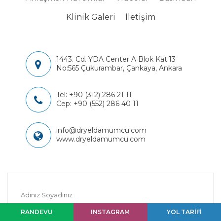
Klinik Galeri
İletişim
1443. Cd. YDA Center A Blok Kat:13
No:565 Çukurambar, Çankaya, Ankara
Tel:
+90 (312) 286 21 11
Cep:
+90 (552) 286 40 11
info@dryeldamumcu.com
www.dryeldamumcu.com
Adınız Soyadınız
RANDEVU
INSTAGRAM
YOL TARİFİ