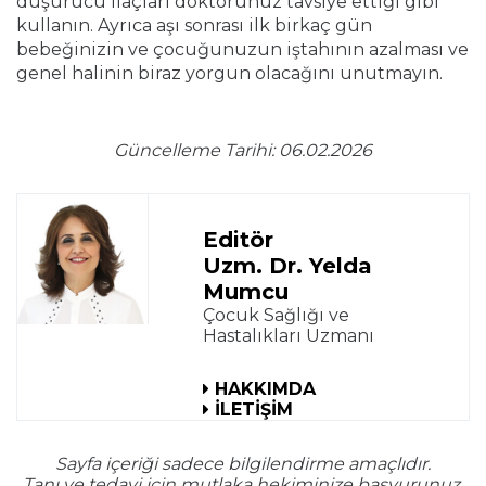
düşürücü ilaçları doktorunuz tavsiye ettiği gibi
kullanın. Ayrıca aşı sonrası ilk birkaç gün
bebeğinizin ve çocuğunuzun iştahının azalması ve
genel halinin biraz yorgun olacağını unutmayın.
Güncelleme Tarihi: 06.02.2026
Editör
Uzm. Dr. Yelda
Mumcu
Çocuk Sağlığı ve
Hastalıkları Uzmanı
HAKKIMDA
İLETİŞİM
Sayfa içeriği sadece bilgilendirme amaçlıdır.
Tanı ve tedavi için mutlaka hekiminize başvurunuz.