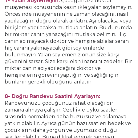
7- Yalan Söylemeyin:
Çocuğunuza doktor
muayenesi konusunda kesinlikle yalan söylemeyin.
Öncesinde muayenenin ne zaman olacağını, nasıl
yapılacağını doğru olarak anlatın. Aşı olacaksa veya
bir işlem yapılacaksa mutlaka anlatın. Bu durumda
bir miktar canın yanacağını mutlaka belirtin. Hiç
canın acımayacak doktor ve hemşire ablalar senin
hiç canını yakmayacak gibi söylemlerde
bulunmayın. Yalan söylemeniz onun size karşı
güvenini sarsar. Size karşı olan inancını zedeler. Bir
miktar canın acıyabileceğini doktor ve
hemşirelerin görevini yaptığını ve sağlığı için
bunların gerekli olduğunu anlatın.
8- Doğru Randevu Saatini Ayarlayın:
Randevunuzu çocuğunuz rahat olacağı bir
zamana almaya çalışın. Özellikle uyku saatleri
sırasında normalden daha huzursuz ve ağlamaya
yatkın olabilir. Ayrıca günün bazı saatleri bebek ve
çocukların daha yorgun ve uyumsuz olduğu
saatler olabilir. Buna dikkat ederek randevu