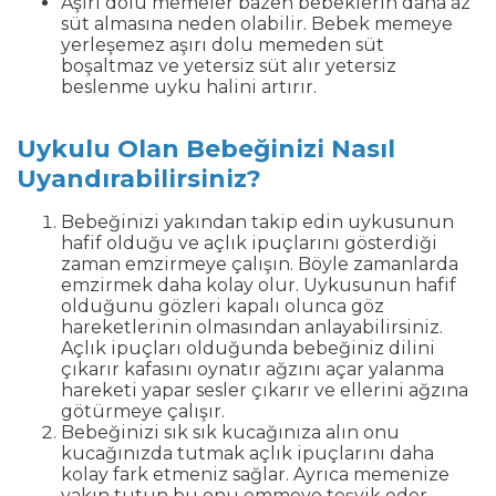
Aşırı dolu memeler bazen bebeklerin daha az
süt almasına neden olabilir. Bebek memeye
yerleşemez aşırı dolu memeden süt
boşaltmaz ve yetersiz süt alır yetersiz
beslenme uyku halini artırır.
Uykulu Olan Bebeğinizi Nasıl
Uyandırabilirsiniz?
Bebeğinizi yakından takip edin uykusunun
hafif olduğu ve açlık ipuçlarını gösterdiği
zaman emzirmeye çalışın. Böyle zamanlarda
emzirmek daha kolay olur. Uykusunun hafif
olduğunu gözleri kapalı olunca göz
hareketlerinin olmasından anlayabilirsiniz.
Açlık ipuçları olduğunda bebeğiniz dilini
çıkarır kafasını oynatır ağzını açar yalanma
hareketi yapar sesler çıkarır ve ellerini ağzına
götürmeye çalışır.
Bebeğinizi sık sık kucağınıza alın onu
kucağınızda tutmak açlık ipuçlarını daha
kolay fark etmeniz sağlar. Ayrıca memenize
yakın tutun bu onu emmeye teşvik eder.