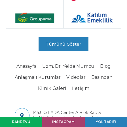
Tümünü Göster
Anasayfa
Uzm. Dr. Yelda Mumcu
Blog
Anlaşmalı Kurumlar
Videolar
Basından
Klinik Galeri
İletişim
1443. Cd. YDA Center A Blok Kat:13
No:565 Çukurambar, Çankaya, Ankara
RANDEVU
INSTAGRAM
YOL TARİFİ