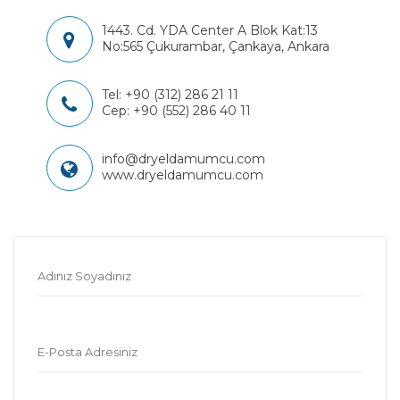
1443. Cd. YDA Center A Blok Kat:13
No:565 Çukurambar, Çankaya, Ankara
Tel:
+90 (312) 286 21 11
Cep:
+90 (552) 286 40 11
info@dryeldamumcu.com
www.dryeldamumcu.com
Adınız Soyadınız
E-Posta Adresiniz