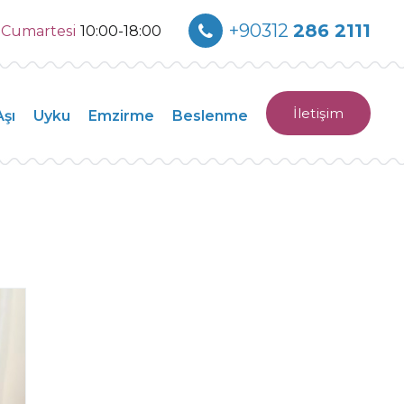
+90312
286 2111
0
Cumartesi
10:00-18:00
İletişim
Aşı
Uyku
Emzirme
Beslenme