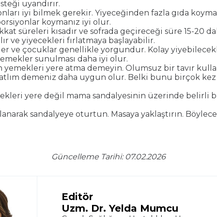
steği uyandırır.
nları iyi bilmek gerekir. Yiyeceğinden fazla gıda koyma
siyonlar koymanız iyi olur.
kat süreleri kısadır ve sofrada geçireceği süre 15-20 d
ır ve yiyecekleri fırlatmaya başlayabilir.
 ve çocuklar genellikle yorgundur. Kolay yiyebilecekle
emekler sunulması daha iyi olur.
an yemekleri yere atma demeyin. Olumsuz bir tavır kulla
tatlım demeniz daha uygun olur. Belki bunu birçok ke
ekleri yere değil mama sandalyesinin üzerinde belirli 
llanarak sandalyeye oturtun. Masaya yaklaştırın. Böylec
Güncelleme Tarihi: 07.02.2026
Editör
Uzm. Dr. Yelda Mumcu