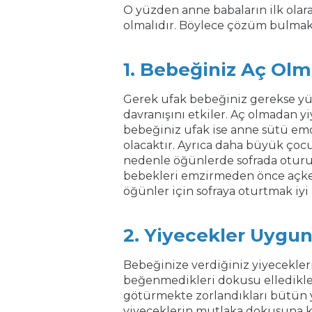
O yüzden anne babaların ilk ola
olmalıdır. Böylece çözüm bulmak k
1. Bebeğiniz Aç Olm
Gerek ufak bebeğiniz gerekse y
davranışını etkiler. Aç olmadan y
bebeğiniz ufak ise anne sütü em
olacaktır. Ayrıca daha büyük çocuk
nedenle öğünlerde sofrada oturup
bebekleri emzirmeden önce açken
öğünler için sofraya oturtmak iyi o
2. Yiyecekler Uygun
Bebeğinize verdiğiniz yiyecekl
beğenmedikleri dokusu elledikle
götürmekte zorlandıkları bütün y
yiyeceklerin mutlaka dokusuna 