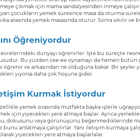
meye çıkmak için mama sandalyesinden inmeye çalışırla
yan çocukların yemek süresince masa da oturma süreler
ka arasında yemek masasında oturur. Sonra sıkılır ve bu 
ını Öğreniyordur
vrelerindeki dünyayı öğrenirler. İşte bu süreçte nesne 
rusudur. Bu yüzden cee-ee oynamayı da hemen bütün ço
 öğrenir ve arkasından ne olduğuna bakar. Bir şeyler y
cekleri yiyorsa daha çok hoşuna gider.
letişim Kurmak İstiyordur
Özellikle yemek sırasında mutfakta başka işlerle uğraşıy
mek için yiyecekleri yere atmaya başlar. Ayrıca yemekleri
usunu, dokusunu veya görünüşünü beğenmediklerinde m
ze bunu anlatmaya çalışılırlar. Yani iletişim kurmaya çalı
arak yiyecekleri yere atmaya başlarlalar.