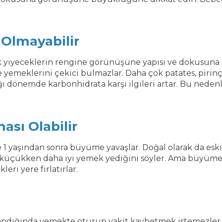
 Olmayabilir
uk yiyeceklerin rengine görünüşüne yapısı ve dokusuna
e yemeklerini çekici bulmazlar. Daha çok patates, pirinç
tığı dönemde karbonhidrata karşı ilgileri artar. Bu nede
ası Olabilir
 yaşından sonra büyüme yavaşlar. Doğal olarak da eskiye
üçükken daha iyi yemek yediğini söyler. Ama büyüme y
eri yere fırlatırlar.
dığında yemekte oturup vakit kaybetmek istemezler. B