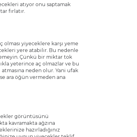
ecekleri atıyor onu saptamak
r fırlatır.
ç olması yiyeceklere karşı yeme
ekleri yere atabilir. Bu nedenle
emeyin. Çünkü bir miktar tok
lıkla yeterince aç olmazlar ve bu
 atmasına neden olur. Yani ufak
 ise ara öğün vermeden ana
bekler görüntüsünü
kta kavramakta ağzına
klerinize hazırladığınız
nize uygun yiyecekler teklif