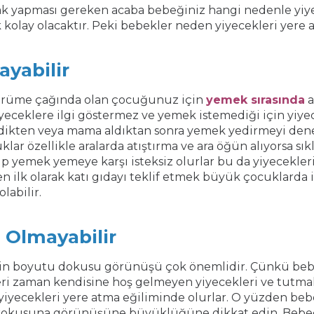
rak yapması gereken acaba bebeğiniz hangi nedenle yiy
olay olacaktır. Peki bebekler neden yiyecekleri yere ata
ayabilir
ürüme çağında olan çocuğunuz için
yemek sırasında
a
iyeceklere ilgi göstermez ve yemek istemediği için yiyec
dikten veya mama aldıktan sonra yemek yedirmeyi den
lar özellikle aralarda atıştırma ve ara öğün alıyorsa sık
 yemek yemeye karşı isteksiz olurlar bu da yiyecekleri
 ilk olarak katı gıdayı teklif etmek büyük çocuklarda
labilir.
 Olmayabilir
erin boyutu dokusu görünüşü çok önemlidir. Çünkü be
ri zaman kendisine hoş gelmeyen yiyecekleri ve tutma
iyecekleri yere atma eğiliminde olurlar. O yüzden bebe
kokusuna görünüşüne büyüklüğüne dikkat edin. Bebeği