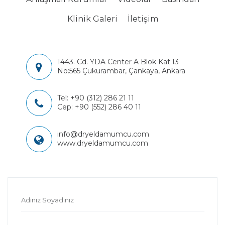
Klinik Galeri
İletişim
1443. Cd. YDA Center A Blok Kat:13
No:565 Çukurambar, Çankaya, Ankara
Tel:
+90 (312) 286 21 11
Cep:
+90 (552) 286 40 11
info@dryeldamumcu.com
www.dryeldamumcu.com
Adınız Soyadınız