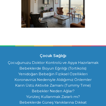
Çocuk Sağlığı
Çocuğunuzu Doktor Kontrolü ve Aşıya Hazırlamak
Bebeklerde Boyun Eğriliği (Tortikolis)
Yenidoğan Bebeğin Fiziksel Özellikleri
Koronavirüs Nedeniyle Aldığımız Önlemler
Karın Üstü Aktivite Zamanı (Tummy Time)
Bebekler Neden Ağlar?
Yürüteç Kullanmak Zararlı mı?
Bebeklerde Güneş Yanıklarına Dikkat