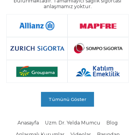
bulunmaktadır. Tamamlayıcı sağlık sigortası
anlaşmamız yoktur.
Tümünü Göster
Anasayfa
Uzm. Dr. Yelda Mumcu
Blog
Anlaşmalı Kurumlar
Videolar
Basından