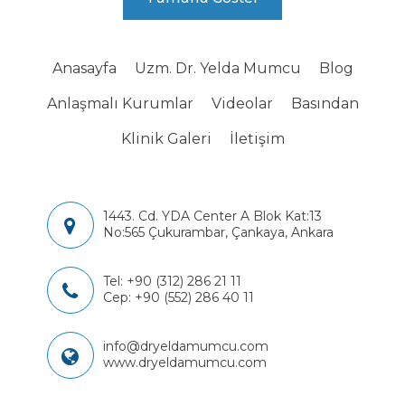
Anasayfa
Uzm. Dr. Yelda Mumcu
Blog
Anlaşmalı Kurumlar
Videolar
Basından
Klinik Galeri
İletişim
1443. Cd. YDA Center A Blok Kat:13
No:565 Çukurambar, Çankaya, Ankara
Tel:
+90 (312) 286 21 11
Cep:
+90 (552) 286 40 11
info@dryeldamumcu.com
www.dryeldamumcu.com