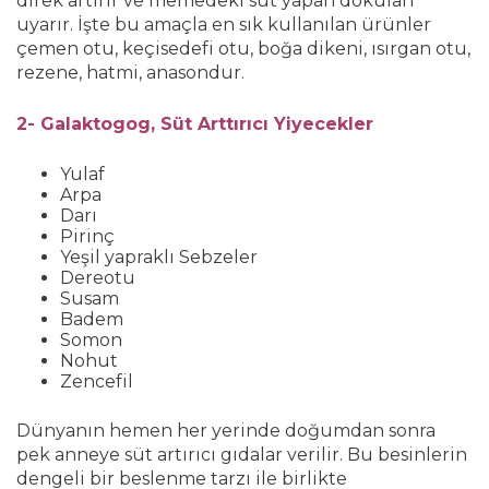
direk artırır ve memedeki süt yapan dokuları
uyarır. İşte bu amaçla en sık kullanılan ürünler
çemen otu, keçisedefi otu, boğa dikeni, ısırgan otu,
rezene, hatmi, anasondur.
2- Galaktogog
, Süt Arttırıcı
Yiyecekler
Yulaf
Arpa
Darı
Pirinç
Yeşil yapraklı Sebzeler
Dereotu
Susam
Badem
Somon
Nohut
Zencefil
Dünyanın hemen her yerinde doğumdan sonra
pek anneye süt artırıcı gıdalar verilir. Bu besinlerin
dengeli bir beslenme tarzı ile birlikte