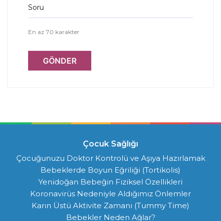
Soru
En az 70 karakter
GÖNDER
Çocuk Sağlığı
Çocuğunuzu Doktor Kontrolü ve Aşıya Hazırlamak
Bebeklerde Boyun Eğriliği (Tortikolis)
Yenidoğan Bebeğin Fiziksel Özellikleri
Koronavirüs Nedeniyle Aldığımız Önlemler
Karın Üstü Aktivite Zamanı (Tummy Time)
Bebekler Neden Ağlar?