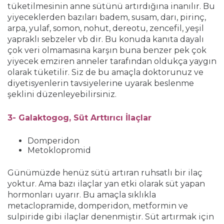
tüketilmesinin anne sütünü artırdığına inanılır. Bu
yiyeceklerden bazıları badem, susam, darı, pirinç,
arpa, yulaf, somon, nohut, dereotu, zencefil, yeşil
yapraklı sebzeler vb dir. Bu konuda kanıta dayalı
çok veri olmamasına karşın buna benzer pek çok
yiyecek emziren anneler tarafından oldukça yaygın
olarak tüketilir. Siz de bu amaçla doktorunuz ve
diyetisyenlerin tavsiyelerine uyarak beslenme
şeklini düzenleyebilirsiniz.
3- Galaktogog
, Süt Arttırıcı
İlaçlar
Domperidon
Metoklopromid
Günümüzde henüz sütü artıran ruhsatlı bir ilaç
yoktur. Ama bazı ilaçlar yan etki olarak süt yapan
hormonları uyarır. Bu amaçla sıklıkla
metaclopramide, domperidon, metformin ve
sulpiride gibi ilaçlar denenmiştir. Süt artırmak için