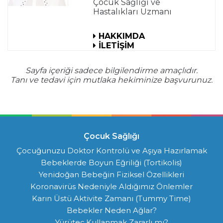
Çocuk Sağlığı ve
Hastalıkları Uzmanı
HAKKIMDA
İLETİŞİM
Sayfa içeriği sadece bilgilendirme amaçlıdır.
Tanı ve tedavi için mutlaka hekiminize başvurunuz.
Çocuk Sağlığı
Çocuğunuzu Doktor Kontrolü ve Aşıya Hazırlamak
Bebeklerde Boyun Eğriliği (Tortikolis)
Yenidoğan Bebeğin Fiziksel Özellikleri
Koronavirüs Nedeniyle Aldığımız Önlemler
Karın Üstü Aktivite Zamanı (Tummy Time)
Bebekler Neden Ağlar?
Yürüteç Kullanmak Zararlı mı?