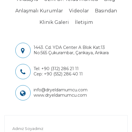
Anlaşmalı Kurumlar
Videolar
Basından
Klinik Galeri
İletişim
1443. Cd. YDA Center A Blok Kat:13
No:565 Çukurambar, Çankaya, Ankara
Tel:
+90 (312) 286 21 11
Cep:
+90 (552) 286 40 11
info@dryeldamumcu.com
www.dryeldamumcu.com
Adınız Soyadınız