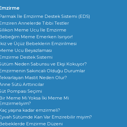
Emzirme
Parmak İle Emzirme Destek Sistemi (EDS)
Emziren Annelerde Tıbbi Testler
Silikon Meme Ucu İle Emzirme
Bebeğim Meme Emerken Isırıyor!
İkiz ve Üçüz Bebeklerin Emzirilmesi
Meme Ucu Beyazlaması
Emzirme Destek Sistemi
Sütüm Neden Sabunsu ve Ekşi Kokuyor?
Emzirmenin Sakıncalı Olduğu Durumlar
Tekrarlayan Mastit Neden Olur?
Anne Sütü Arttırıcılar
Süt Pompası Seçimi
Bir Meme Mi Yoksa İki Meme Mi
Emzirmeliyim?
Kaç yaşına kadar emzirmeli?
Eyvah Sütümde Kan Var Emzirebilir miyim?
Bebeklerde Emzirme Düzeni