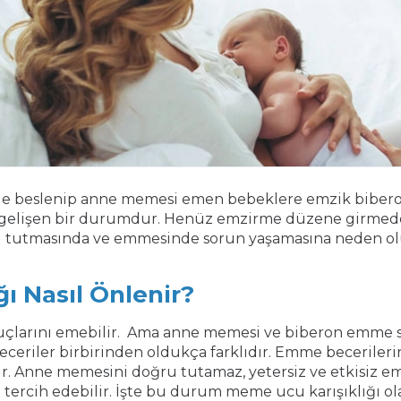
ile beslenip anne memesi emen bebeklere emzik bibero
a gelişen bir durumdur. Henüz emzirme düzene girmed
 tutmasında ve emmesinde sorun yaşamasına neden ol
ı Nasıl Önlenir?
çlarını emebilir. Ama anne memesi ve biberon emme sı
 beceriler birbirinden oldukça farklıdır. Emme becerilerin
tır. Anne memesini doğru tutamaz, yetersiz ve etkisiz 
ercih edebilir. İşte bu durum meme ucu karışıklığı olar