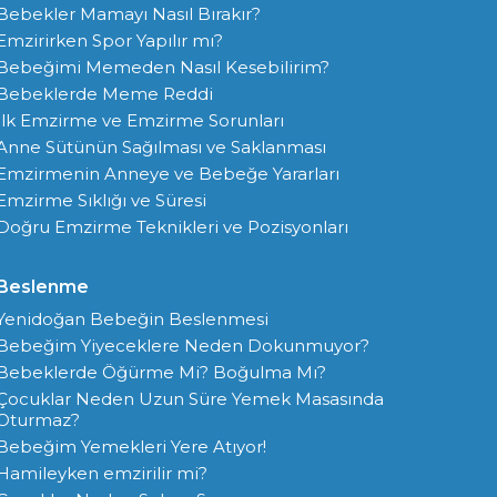
Bebekler Mamayı Nasıl Bırakır?
Emzirirken Spor Yapılır mı?
Bebeğimi Memeden Nasıl Kesebilirim?
Bebeklerde Meme Reddi
İlk Emzirme ve Emzirme Sorunları
Anne Sütünün Sağılması ve Saklanması
Emzirmenin Anneye ve Bebeğe Yararları
Emzirme Sıklığı ve Süresi
Doğru Emzirme Teknikleri ve Pozisyonları
Beslenme
Yenidoğan Bebeğin Beslenmesi
Bebeğim Yiyeceklere Neden Dokunmuyor?
Bebeklerde Öğürme Mi? Boğulma Mı?
Çocuklar Neden Uzun Süre Yemek Masasında
Oturmaz?
Bebeğim Yemekleri Yere Atıyor!
Hamileyken emzirilir mi?