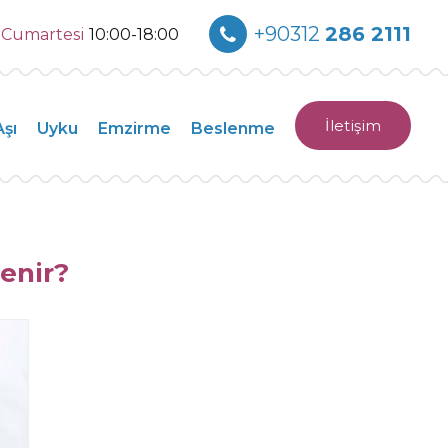
+90312
286 2111
0
Cumartesi
10:00-18:00
İletişim
Aşı
Uyku
Emzirme
Beslenme
enir?