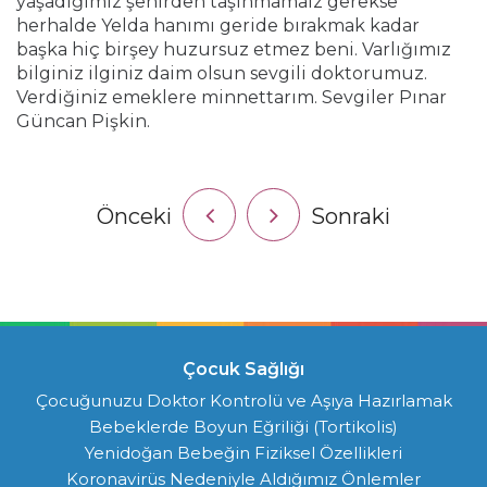
yaşadığımız şehirden taşınmamaız gerekse
herhalde Yelda hanımı geride bırakmak kadar
başka hiç birşey huzursuz etmez beni. Varlığımız
bilginiz ilginiz daim olsun sevgili doktorumuz.
Verdiğiniz emeklere minnettarım. Sevgiler Pınar
Güncan Pişkin.
Önceki
Sonraki
Çocuk Sağlığı
Çocuğunuzu Doktor Kontrolü ve Aşıya Hazırlamak
Bebeklerde Boyun Eğriliği (Tortikolis)
Yenidoğan Bebeğin Fiziksel Özellikleri
Koronavirüs Nedeniyle Aldığımız Önlemler