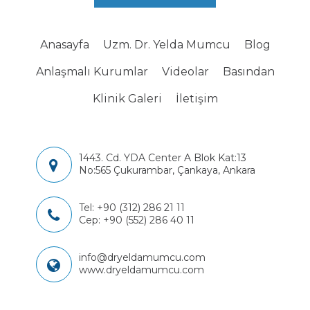
Anasayfa
Uzm. Dr. Yelda Mumcu
Blog
Anlaşmalı Kurumlar
Videolar
Basından
Klinik Galeri
İletişim
1443. Cd. YDA Center A Blok Kat:13
No:565 Çukurambar, Çankaya, Ankara
Tel:
+90 (312) 286 21 11
Cep:
+90 (552) 286 40 11
info@dryeldamumcu.com
www.dryeldamumcu.com